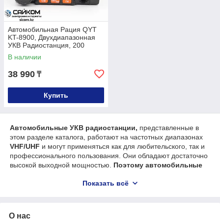
Автомобильная Рация QYT
KT-8900, Двухдиапазонная
УКВ Радиостанция, 200
Каналов
В наличии
38 990
₸
Купить
Автомобильные УКВ радиостанции,
представленные в
этом разделе каталога, работают на частотных диапазонах
VHF/UHF
и могут применяться как для любительского, так и
профессионального пользования. Они обладают достаточно
высокой выходной мощностью.
Поэтому автомобильные
рации UHF –
ультравысокочастотные даже в сложных
Показать всё
условиях, например, в плотной городской застройке
демонстрируют лучшие характеристики связи, чем
привычные радиостанции гражданского CB-диапазона. А
VHF – высокочастотные рации для машины отлично
О нас