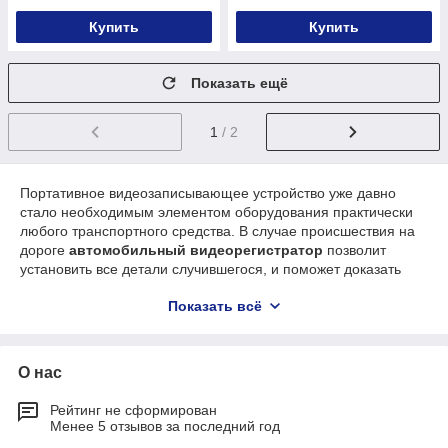
Купить
Купить
Показать ещё
1
/ 2
Портативное видеозаписывающее устройство уже давно
стало необходимым элементом оборудования практически
любого транспортного средства. В случае происшествия на
дороге
автомобильный видеорегистратор
позволит
установить все детали случившегося, и поможет доказать
невиновность водителя, не нарушившего требований ПДД.
Показать всё
Лучшие видеорегистраторы
в отличном качестве
записывают не только видеоряд, но и звук, что может
пригодиться для фиксации неправомочных действий
сотрудников ГАИ.
О нас
Разнообразный выбор и лучшая цена
видеорегистраторов в ТОО САЙКОМ
Рейтинг не сформирован
Менее 5 отзывов за последний год
Благодаря прямым торговым связям с ведущими