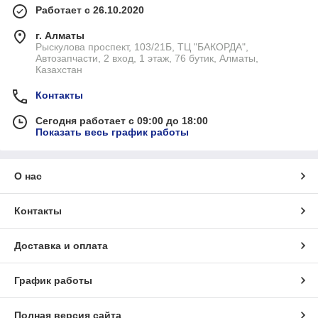
производителями, в нашем магазине вы сможете
купить
Работает с 26.10.2020
видеорегистратор в Алматы
по самой выгодной для вас
стоимости. Многие покупатели интересуются, чем эти
г. Алматы
устройства отличаются друг от друга. Чтобы не ошибиться с
Рыскулова проспект, 103/21Б, ТЦ "БАКОРДА",
Автозапчасти, 2 вход, 1 этаж, 76 бутик, Алматы,
выбором и
купить регистратор
с оптимальным набором
Казахстан
функций, обратите внимание на следующие технические
особенности:
Контакты
● Разрешение видеоряда (в идеале 1920х1080 точек на
дюйм ‒ стандарт FullHD).
Сегодня работает с 09:00 до 18:00
Показать весь график работы
● Частота записи кадров (лучший вариант ‒ от 30 и более).
● Угол обзора – возможность устройства «видеть»
максимальное пространство.
О нас
● Наличие дополнительных функций. К примеру,
видеорегистратор зеркало
.
Контакты
● Тип и надежность крепления (обычно – кронштейн с
присоской).
Доставка и оплата
● Особенности питания (адаптер в прикуриватель, наличие
встроенного аккумулятора).
График работы
● Размер и тип поддерживаемых карт памяти (SD или
microSD, желательно от 32 Gb).
Полная версия сайта