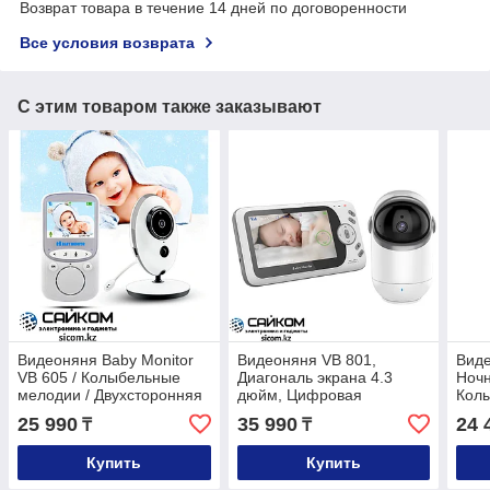
Возврат товара в течение 14 дней по договоренности
Все условия возврата
С этим товаром также заказывают
Видеоняня Baby Monitor
Видеоняня VB 801,
Виде
VB 605 / Колыбельные
Диагональ экрана 4.3
Ночн
мелодии / Двухсторонняя
дюйм, Цифровая
Колы
связь
Двус
25 990
35 990
24 
₸
₸
Купить
Купить