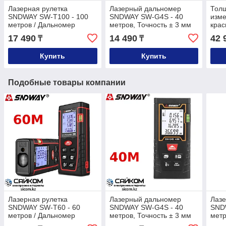
Лазерная рулетка
Лазерный дальномер
Тол
SNDWAY SW-T100 - 100
SNDWAY SW-G4S - 40
изм
метров / Дальномер
метров, Точность ± 3 мм
крас
6310
17 490
14 490
42 
₸
₸
Купить
Купить
Подобные товары компании
Лазерная рулетка
Лазерный дальномер
Лаз
SNDWAY SW-T60 - 60
SNDWAY SW-G4S - 40
SND
метров / Дальномер
метров, Точность ± 3 мм
метр