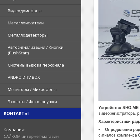
Видеодомофоны
Металлоискатели
Металлодетекторы
Автосигнализации / Кнопки
(PushStart)
Системы вызова персонала
ANDROID TV BOX
Мониторы / Микрофоны
Эхолоты / Фотоловушки
Устройство SHO-ME
КОНТАКТЫ
видеорегистратора, 
Характеристики рада
•
Определение рад
сигналов комплекса
САЙКОМ интернет-магазин