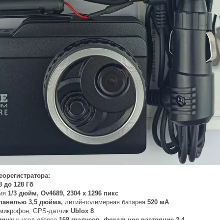
еорегистратора:
8 до 128 Гб
ния
1/3 дюйм, Ov4689, 2304 х 1296 пикс
-панелью 3,5 дюйма,
литий-полимерная батарея
520 мА
микрофон, GPS-датчик
Ublox 8
линзы:
угол обзора
168 градусов, фокальное растояние 2,4