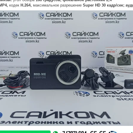
MP4,
кодек
Н.264,
максимальное разрешение
Super HD 30 кадр/сек; ау