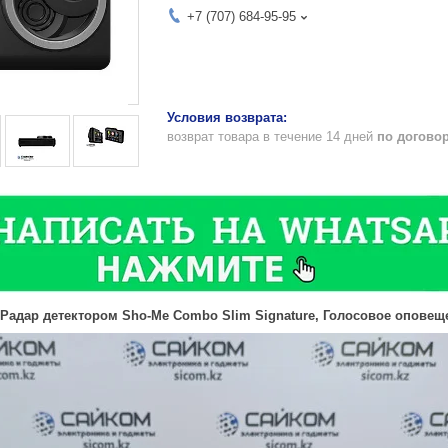
+7 (707) 684-95-95
возврат товара в течение 14 дней
по догово
 Радар детектором Sho-Me Combo Slim Signature, Голосовое оповещ