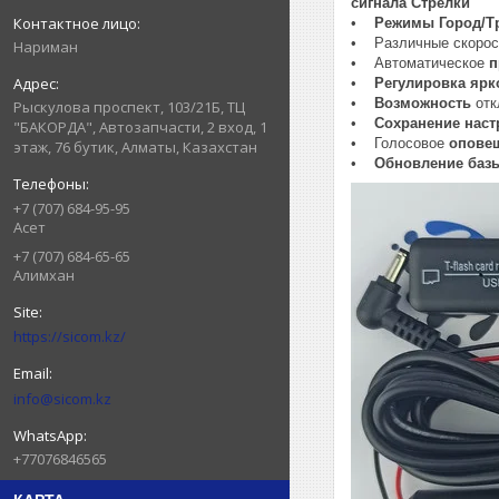
сигнала Стрелки
•
Режимы
Город/Т
• Различные скорос
Нариман
• Автоматическое
п
•
Регулировка ярк
•
Возможность
отк
Рыскулова проспект, 103/21Б, ТЦ
•
Сохранение наст
"БАКОРДА", Автозапчасти, 2 вход, 1
• Голосовое
опове
этаж, 76 бутик, Алматы, Казахстан
•
Обновление базы
+7 (707) 684-95-95
Асет
+7 (707) 684-65-65
Алимхан
https://sicom.kz/
info@sicom.kz
+77076846565