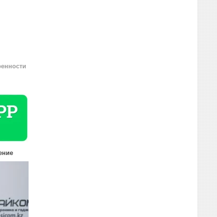
ренности
ение