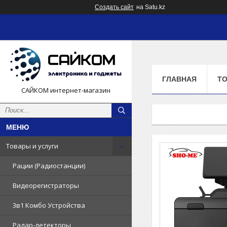
Создать сайт
на Satu.kz
ГЛАВНАЯ
ТО
САЙКОМ интернет-магазин
Товары и услуги
Рации (Радиостанции)
Видеорегистраторы
3в1 Комбо Устройства
Радар-детекторы