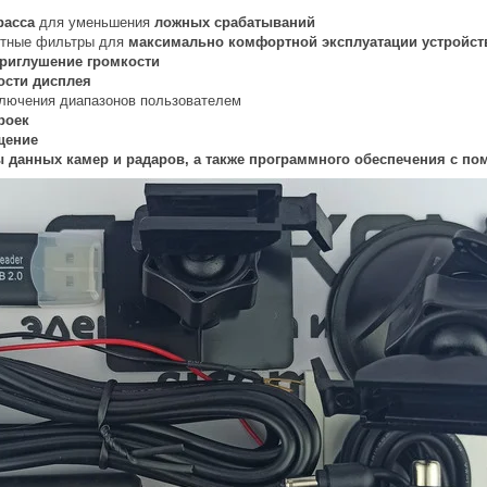
расса
для уменьшения
ложных срабатываний
тные фильтры для
максимально комфортной эксплуатации устройст
риглушение громкости
ости дисплея
лючения диапазонов пользователем
роек
щение
 данных камер и радаров, а также программного обеспечения с п