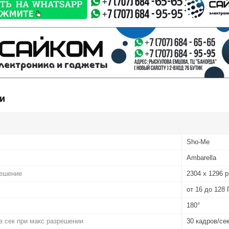
и
Sho-Me
Ambarella
ешение
2304 х 1296 p
от 16 до 128 
180°
в сек при макс разрешении
30 кадров/се