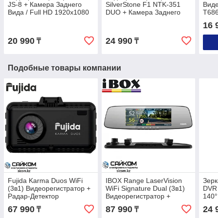
JS-8 + Камера Заднего
SilverStone F1 NTK-351
Виде
Вида / Full HD 1920x1080
DUO + Камера Заднего
T686
Вида
16 
20 990
24 990
₸
₸
Подобные товары компании
Fujida Karma Duos WiFi
IBOX Range LaserVision
Зерк
(3в1) Видеорегистратор +
WiFi Signature Dual (3в1)
DVR 
Радар-Детектор
Видеорегистратор +
140°
Радар-Детектор
67 990
87 990
24 
₸
₸