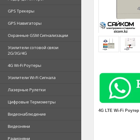
GPS Трекеры
GPS Навигаторы
Охранные GSM Сигнализации
Усилители сотовой связи
2G/3G/4G
4G Wi-Fi Роутеры
Усилители Wi-Fi Сигнала
Лазерные Рулетки
Цифровые Термометры
4G LTE Wi-Fi Роутер
Видеонаблюдение
Видеоняни
Радионяни