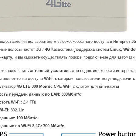
едоставления пользователям высокоскоростного доступа в Интернет
3G
ные полосы частот
3G / 4G
Казахстана (поддержка систем
Linux, Windo
-карту
, и вы сможете осуществлять поиск и подключение для автомати
те подключить
антенный усилитель
для поднятия скорости интернета
ставляет точки доступа
WiFi
, к которым пользователи могут подключит
утизатор
4G LTE 300 Мбит/с CPE WiFi
с слотом для
sim-карты
сть передачи данных по LAN: 300Мбит/с
тота Wi-Fi:
2.4 ГГц
i-Fi:
802.11n
данных: 100 Мбит/с
анных по Wi-Fi 2,4G: 300 Мбит/с