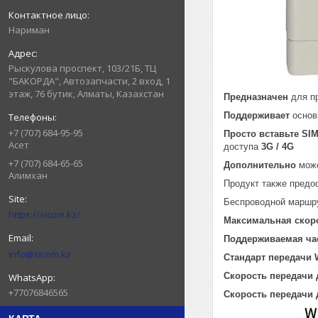
Нариман
Рыскулова проспект, 103/21Б, ТЦ
"БАКОРДА", Автозапчасти, 2 вход, 1
этаж, 76 бутик, Алматы, Казахстан
П
редназначен
для пр
Поддерживает
основ
+7 (707) 684-95-95
Просто вставьте SIM
Асет
доступа
3G / 4G
+7 (707) 684-65-65
Дополнительно
може
Алимхан
Продукт также предо
Беспроводной маршр
https://sicom.kz/
Максимальная скоро
Поддерживаемая час
info@sicom.kz
Стандарт передачи W
Скорость передачи 
+77076846565
Скорость передачи д