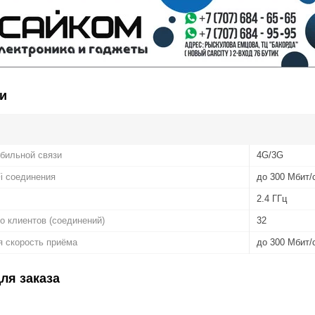
и
бильной связи
4G/3G
Fi соединения
до 300 Мбит/
2.4 ГГц
 клиентов (соединений)
32
я скорость приёма
до 300 Мбит/
ля заказа