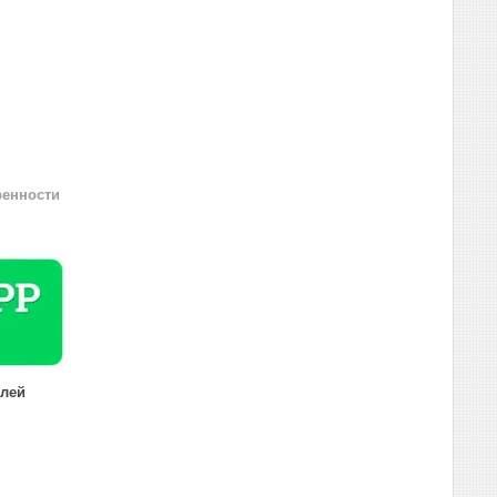
ренности
елей