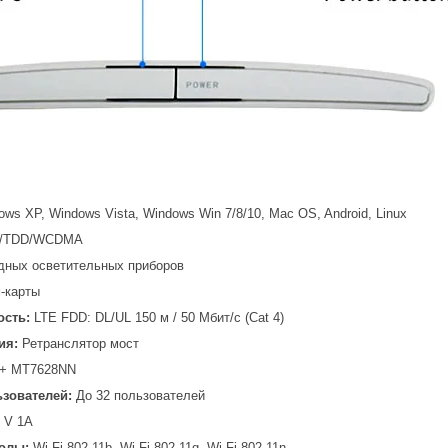
ows XP, Windows Vista, Windows Win 7/8/10, Mac OS, Android, Linux
D/TDD/WCDMA
дных осветительных приборов
-карты
ость:
LTE FDD: DL/UL 150 м / 50 Мбит/с (Cat 4)
ия:
Ретранслятор мост
+ MT7628NN
зователей:
До 32 пользователей
 V 1A
олы:
Wi-Fi 802.11b, Wi-Fi 802.11g, Wi-Fi 802.11n