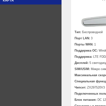
КАРТА
Тип:
Беспроводной
Порт LAN:
3
Порты WAN:
1
Поддержка ОС:
Wind
Поддержка:
LTE FD
Дисплей:
5 светодио
SIM/USIM:
Микро сим
Максимальная скор
Специальная функц
Чипсет:
ZX297520V3 
Подключенных поль
Блок питания:
DC 12
Стандарты и проток