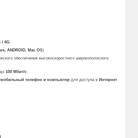
 / 4G
.
ws, ANDROID, Mac OS
)
ческого обеспечения высокоскоростного широкополосного
 до
100 Мбит/с
ь
мобильный телефон и компьютер
для доступа в
Интернет