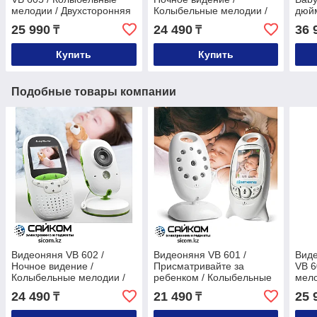
мелодии / Двухсторонняя
Колыбельные мелодии /
дюй
связь
Двусторонняя связь
25 990
24 490
36 
₸
₸
Купить
Купить
Подобные товары компании
Видеоняня VB 602 /
Видеоняня VB 601 /
Виде
Ночное видение /
Присматривайте за
VB 6
Колыбельные мелодии /
ребенком / Колыбельные
мело
Двусторонняя связь
мелодии
связ
24 490
21 490
25 
₸
₸