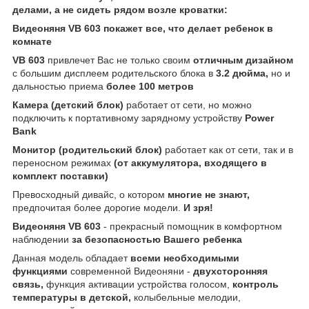
делами, а не сидеть рядом возле кроватки:
Видеоняня VB 603 покажет все, что делает ребенок в
комнате
VB 603
привлечет Вас не только своим
отличным дизайном
с большим дисплеем родительского блока в
3.2 дюйма,
но и
дальностью приема
более 100 метров
Камера (детский блок)
работает от сети, но можно
подключить к портативному зарядному устройству
Power
Bank
Монитор (родительский блок)
работает как от сети, так и в
переносном режимах
(от аккумулятора, входящего в
комплект поставки)
Превосходный дивайс, о котором
многие не знают,
предпочитая более дорогие модели.
И зря!
Видеоняня VB 603
- прекрасный помощник в комфортном
наблюдении
за безопасностью Вашего ребенка
Данная модель обладает
всеми необходимыми
функциями
современной Видеоняни -
двухсторонняя
связь,
функция активации устройства голосом,
контроль
температуры в детской,
колыбельные мелодии,