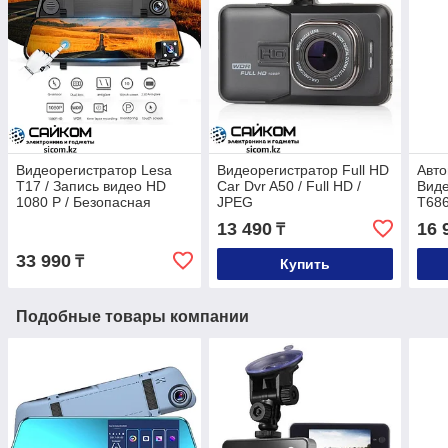
Видеорегистратор Lesa
Видеорегистратор Full HD
Авт
T17 / Запись видео HD
Car Dvr A50 / Full HD /
Виде
1080 P / Безопасная
JPEG
T686
парковка
13 490
16 
₸
33 990
₸
Купить
Подобные товары компании