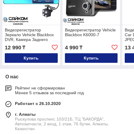
Видеорегистратор
Видеорегистратор Vehicle
Виде
Зеркало Vehicle Blackbox
Blackbox K6000-7
Car 
DVR, Камера Заднего
JPE
Вида
12 990
4 990
13 
₸
₸
Купить
Купить
О нас
Рейтинг не сформирован
Менее 5 отзывов за последний год
Работает с 26.10.2020
г. Алматы
Рыскулова проспект, 103/21Б, ТЦ "БАКОРДА",
Автозапчасти, 2 вход, 1 этаж, 76 бутик, Алматы,
Казахстан