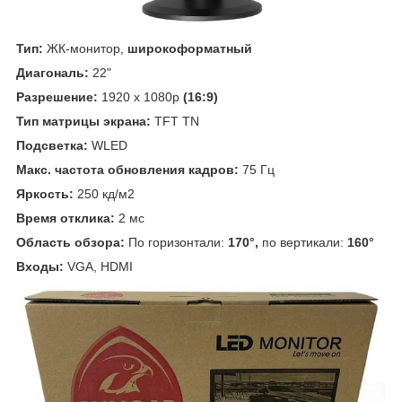
Тип:
ЖК-монитор,
широкоформатный
Диагональ:
22"
Разрешение:
1920 х 1080p
(16:9)
Тип матрицы экрана:
TFT TN
Подсветка:
WLED
Макс. частота обновления кадров:
75 Гц
Яркость:
250 кд/м2
Время отклика:
2 мс
Область обзора:
По горизонтали:
170°,
по вертикали:
160°
Входы:
VGA, HDMI