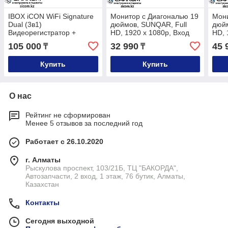
IBOX iCON WiFi Signature
Монитор с Диагональю 19
Мони
Dual (3в1)
дюймов, SUNQAR, Full
дюйм
Видеорегистратор +
HD, 1920 х 1080p, Вход
HD, 
Радар - Детектор, Full HD
HDMI
HDM
105 000
32 990
45 
₸
₸
1920 х 1080p
Купить
Купить
О нас
Рейтинг не сформирован
Менее 5 отзывов за последний год
Работает с 26.10.2020
г. Алматы
Рыскулова проспект, 103/21Б, ТЦ "БАКОРДА",
Автозапчасти, 2 вход, 1 этаж, 76 бутик, Алматы,
Казахстан
Контакты
Сегодня выходной