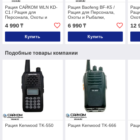
Рация САЙКОМ WLN KD-
Рация Baofeng BF-K5 /
Раци
C1 / Рация для
Рация для Персонала,
Раци
Персонала, Охоты и
Охоты и Рыбалки,
Охот
Рыбалки, Стройки,
Стройки, Охраны
Стро
4 990
6 990
12 
₸
₸
Охраны
Купить
Купить
Подобные товары компании
Рация Kenwood TK-550
Рация Kenwood TK-666
Рац