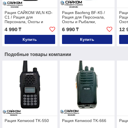
Рация САЙКОМ WLN KD-
Рация Baofeng BF-K5 /
Раци
C1 / Рация для
Рация для Персонала,
Раци
Персонала, Охоты и
Охоты и Рыбалки,
Охот
Рыбалки, Стройки,
Стройки, Охраны
Стро
4 990
6 990
12 
₸
₸
Охраны
Купить
Купить
Подобные товары компании
Рация Kenwood TK-550
Рация Kenwood TK-666
Рац