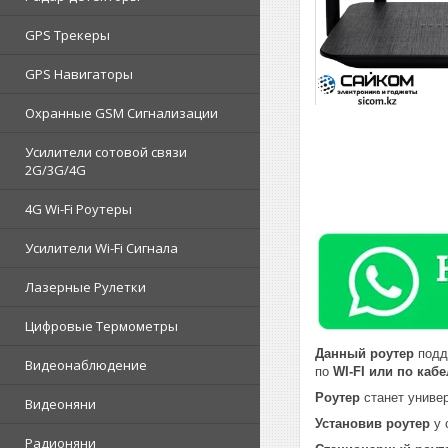
GPS Трекеры
GPS Навигаторы
Охранные GSM Сигнализации
Усилители сотовой связи
2G/3G/4G
4G Wi-Fi Роутеры
Усилители Wi-Fi Сигнала
Лазерные Рулетки
Цифровые Термометры
Данный
роутер
подд
Видеонаблюдение
по
WI-FI или по каб
Роутер
станет униве
Видеоняни
Установив роутер
у 
Радионяни