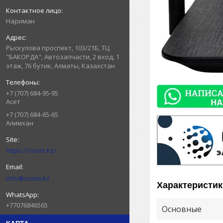
Нариман
Рыскулова проспект, 103/21Б, ТЦ
"БАКОРДА", Автозапчасти, 2 вход, 1
этаж, 76 бутик, Алматы, Казахстан
+7 (707) 684-95-95
Асет
+7 (707) 684-65-65
Алимхан
https://sicom.kz/
info@sicom.kz
Характеристик
+77076846565
Основные