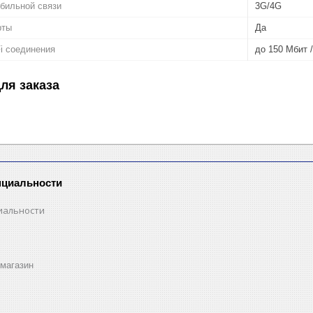
бильной связи
3G/4G
рты
Да
Fi соединения
до 150 Мбит /
ля заказа
нциальности
иальности
магазин