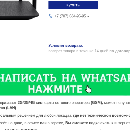
Купить
+7 (707) 684-95-95
возврат товара в течение 14 дней
по догово
ерживает
2G/3G/4G
сим карты сотового оператора
(GSM),
может получа
елю (LAN)
рсальным решением для любой локации,
где нет технической возможн
себя на даче, в офисе или в гараже,
Вы сможете
подключать к интерне