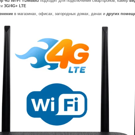
ер 4G Wi-Fi YDMBBG
подходит для подключения смартфонов, камер
ви
ти
3G/4G+ LTE
менение
в магазинах, офисах, загородных домах, дачах и
других помещ