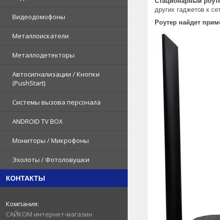
Стационарный роут
других гаджетов к се
Видеодомофоны
Роутер найдет при
Металлоискатели
Металлодетекторы
Автосигнализации / Кнопки
(PushStart)
Системы вызова персонала
ANDROID TV BOX
Мониторы / Микрофоны
Эхолоты / Фотоловушки
КОНТАКТЫ
САЙКОМ интернет-магазин