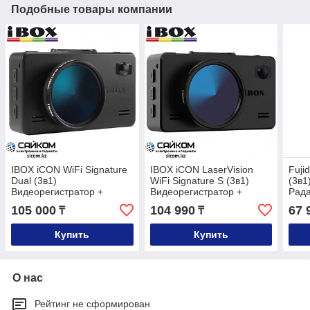
Подобные товары компании
IBOX iCON WiFi Signature
IBOX iCON LaserVision
Fuji
Dual (3в1)
WiFi Signature S (3в1)
(3в1
Видеорегистратор +
Видеорегистратор +
Рада
Радар - Детектор, Full HD
Радар-Детектор
105 000
104 990
67 
₸
₸
1920 х 1080p
Купить
Купить
О нас
Рейтинг не сформирован