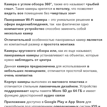
Камера с углом обзора 360°,
также его называют
«рыбий
глаз».
Такие камеры крепятся
к потолку,
что позволяет
видеть все
помещение без
«мертвых зон»
Панорамная Wi-Fi камера
– это уникальное решение
в
сфере видеонаблюдения,
так как фактически одно
компактное устройство
способно заменить собой
несколько камер
Отличительной
особенностью панорамных камер
является
их компактный размер и
простота монтажа
Камеры кругового обзора или,
как их еще называют,
панорамные камеры
устанавливают на объектах, которые
нужно
наблюдать от центра
Данная
камера предназначена
для использования
в
небольших помещениях
, отличается простотой монтажа,
очень компактна
Корпус камеры
выполнен из
матового пластика
и
отличается стильным
лаконичным дизайном.
Устройство
поддерживает
карты памяти
Micro SD до 64 ГБ
и имеет
функцию двухсторонней
аудио связи
Приложение
доступно в
Google Play и App Store
для
смартфонов под управлением
операционных
систем
IOS и