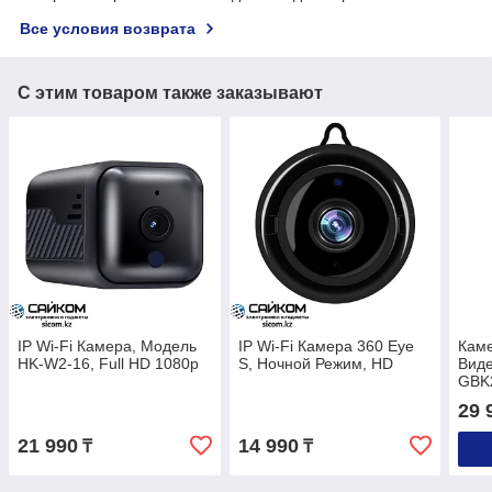
Все условия возврата
С этим товаром также заказывают
IP Wi-Fi Камера, Модель
IP Wi-Fi Камера 360 Eye
Кам
HK-W2-16, Full HD 1080p
S, Ночной Режим, HD
Виде
GBK2
карт
29 
21 990
14 990
₸
₸