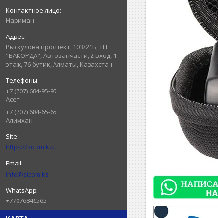
Нариман
Рыскулова проспект, 103/21Б, ТЦ
"БАКОРДА", Автозапчасти, 2 вход, 1
этаж, 76 бутик, Алматы, Казахстан
+7 (707) 684-95-95
Асет
+7 (707) 684-65-65
Алимхан
https://sicom.kz/
info@sicom.kz
+77076846565