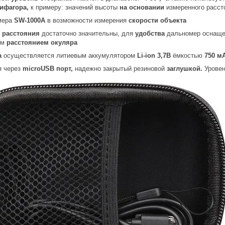
ифагора,
к примеру: значений высоты
на основании
измеренного расст
мера
SW-1000A
в возможности измерения
скорости объекта
 расстояния
достаточно значительны, для
удобства
дальномер оснащ
ым
расстоянием окуляра
а
осуществляется литиевым аккумулятором
Li-ion 3,7В
ёмкостью
750 м
я через
microUSB порт,
надежно закрытый резиновой
заглушкой.
Уровен