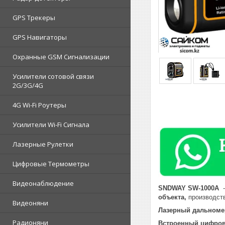
GPS Трекеры
GPS Навигаторы
Охранные GSM Сигнализации
Усилители сотовой связи
2G/3G/4G
4G Wi-Fi Роутеры
Усилители Wi-Fi Сигнала
Лазерные Рулетки
Цифровые Термометры
Видеонаблюдение
SNDWAY SW-1000A
-
объекта,
производст
Видеоняни
Лазерный дальноме
Радионяни
Встроенный цифро