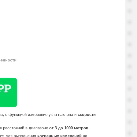
ренности
в,
с функцией измерение угла наклона и
скорости
я
расстояний в диапазоне
от 3 до 1000 метров
ся для выполнения
косвенных измерений
на