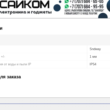
и
Sndway
 +/-
1 мм
я от воды и пыли IP
IP54
ля заказа