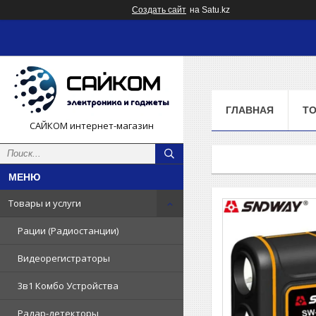
Создать сайт
на Satu.kz
ГЛАВНАЯ
ТО
САЙКОМ интернет-магазин
Товары и услуги
Рации (Радиостанции)
Видеорегистраторы
3в1 Комбо Устройства
Радар-детекторы