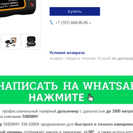
Купить
+7 (707) 684-95-95
возврат товара в течение 14 дней
по догово
 профессиональный лазерный
дальномер
с дальностью
до 1000 метро
ва компании
SNDWAY
р
SNDWAY SW-1000A предназначен для
быстрого и точного измерени
вой уровень
отображает наклон в диапазоне:
+/-90º,
а также использует