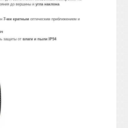
ояния до вершины и
угла наклона
ен
7-ми кратным
оптическим приближением и
Ач
ь защиты от
влаги и пыли IP54