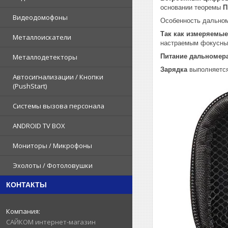
основании теоремы
П
Видеодомофоны
Особенность дально
Так как измеряемые
Металлоискатели
настраемым фокусн
Металлодетекторы
Питание дальномер
Зарядка
выполняетс
Автосигнализации / Кнопки
(PushStart)
Системы вызова персонала
ANDROID TV BOX
Мониторы / Микрофоны
Эхолоты / Фотоловушки
КОНТАКТЫ
САЙКОМ интернет-магазин